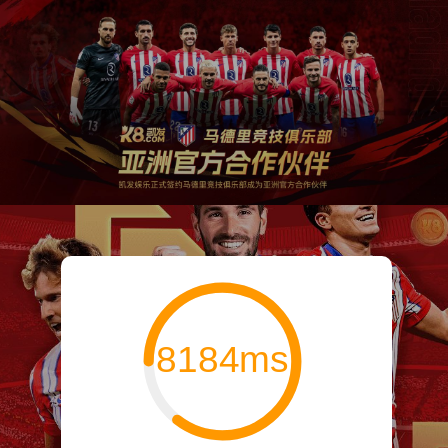
8184ms